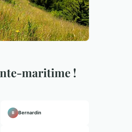
nte-maritime !
Bernardin
B