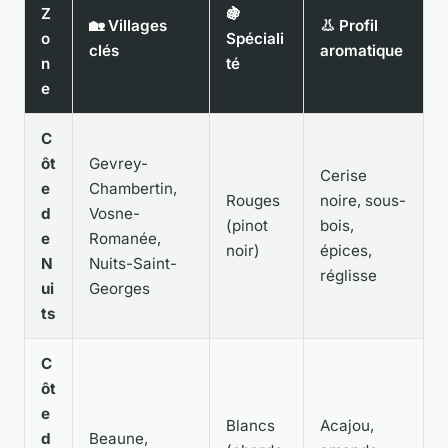
Z
🍇
🏡 Villages
👃 Profil
o
Spéciali
clés
aromatique
n
té
e
C
ôt
Gevrey-
Cerise
e
Chambertin,
Rouges
noire, sous-
d
Vosne-
(pinot
bois,
e
Romanée,
noir)
épices,
N
Nuits-Saint-
réglisse
ui
Georges
ts
C
ôt
e
Blancs
Acajou,
d
Beaune,