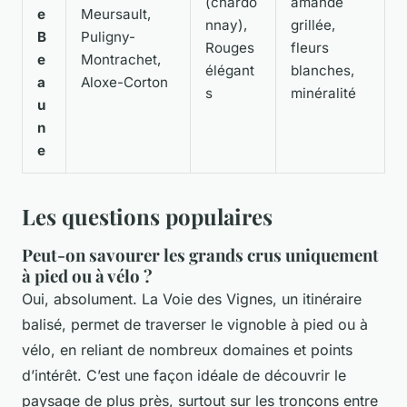
(chardo
amande
e
Meursault,
nnay),
grillée,
B
Puligny-
Rouges
fleurs
e
Montrachet,
élégant
blanches,
a
Aloxe-Corton
s
minéralité
u
n
e
Les questions populaires
Peut-on savourer les grands crus uniquement
à pied ou à vélo ?
Oui, absolument. La Voie des Vignes, un itinéraire
balisé, permet de traverser le vignoble à pied ou à
vélo, en reliant de nombreux domaines et points
d’intérêt. C’est une façon idéale de découvrir le
paysage de plus près, surtout sur les tronçons entre