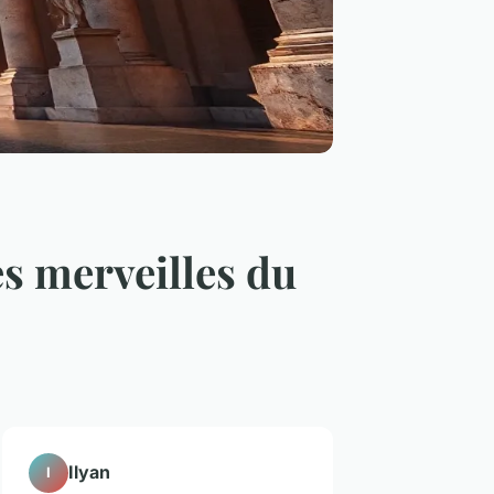
es merveilles du
Ilyan
I